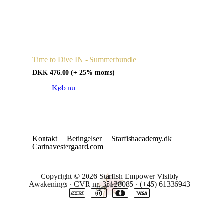
Time to Dive IN - Summerbundle
DKK
476.00
(+ 25% moms)
Køb nu
Kontakt
Betingelser
Starfishacademy.dk
Carinavestergaard.com
Copyright © 2026
Starfish Empower Visibly
Awakenings
·
CVR nr. 35128085
·
(+45) 61336943