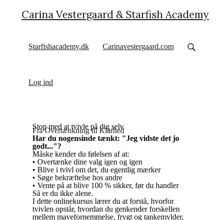
Carina Vestergaard & Starfish Academy
Starfishacademy.dk
Carinavestergaard.com
Log ind
Stop med at tvivle på dig selv
Fra Overtænkning til Klarhed
Har du nogensinde tænkt: "Jeg vidste det jo
godt..."?
Måske kender du følelsen af at:
• Overtænke dine valg igen og igen
• Blive i tvivl om det, du egentlig mærker
• Søge bekræftelse hos andre
• Vente på at blive 100 % sikker, før du handler
Så er du ikke alene.
I dette onlinekursus lærer du at forstå, hvorfor
tvivlen opstår, hvordan du genkender forskellen
mellem mavefornemmelse, frygt og tankemylder,